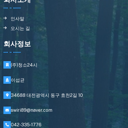
인사말
오시는 길
회사정보
(주)청소24시
이섭균
34688 대전광역시 동구 효천2길 10
swiri89@naver.com
042-335-1776