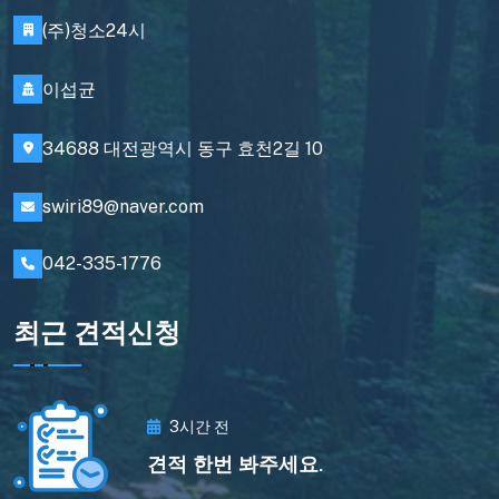
(주)청소24시
이섭균
34688 대전광역시 동구 효천2길 10
swiri89@naver.com
042-335-1776
최근 견적신청
3시간 전
견적 한번 봐주세요.