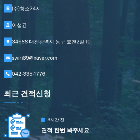
(주)청소24시
이섭균
34688 대전광역시 동구 효천2길 10
swiri89@naver.com
042-335-1776
최근 견적신청
3시간 전
견적 한번 봐주세요.