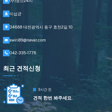
(주)청소24시
이섭균
34688 대전광역시 동구 효천2길 10
swiri89@naver.com
042-335-1776
최근 견적신청
3시간 전
견적 한번 봐주세요.